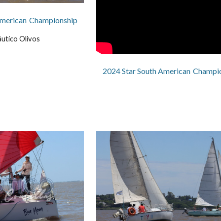
American
Championship
utico Olivos
2024 Star South American
Champi