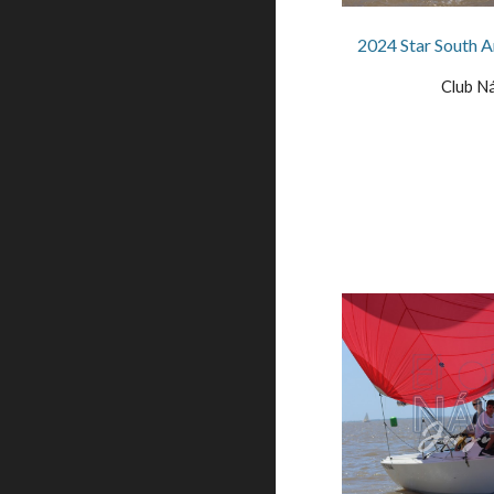
2024 Star South 
Club Ná