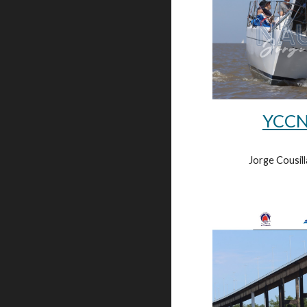
YCCN
Jorge Cousill